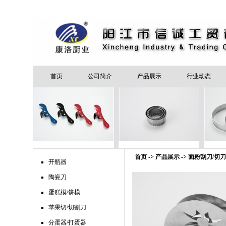
首页
公司简介
产品展示
行业动态
首页 -> 产品展示 ->
面粉刮刀/切刀
开瓶器
陶瓷刀
蛋糕模/饼模
苹果切/切割刀
分蛋器/打蛋器