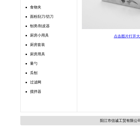
食物夹
面粉刮刀/切刀
刨类/削皮器
厨房小用具
点击图片打开大
厨房套装
厨房用具
量勺
瓜刨
过滤网
搅拌器
阳江市信诚工贸有限公司 (c